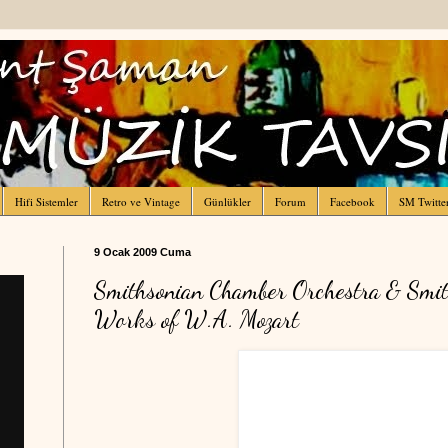
Hifi Sistemler
Retro ve Vintage
Günlükler
Forum
Facebook
SM Twitte
9 Ocak 2009 Cuma
Smithsonian Chamber Orchestra & Smit
Works of W.A. Mozart