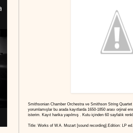
Smithsonian Chamber Orchestra ve Smithson String Quartet ile
yorumlamışlar bu arada kayıtlarda 1650-1850 arası orjinal ens
isterim. Kayıt harika yapılmış . Kutu içinden 60 sayfalık renkl
Title: Works of W.A. Mozart [sound recording].Edition: LP ed