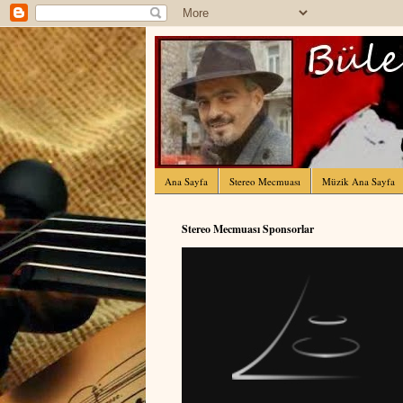
Ana Sayfa
Stereo Mecmuası
Müzik Ana Sayfa
Stereo Mecmuası Sponsorlar