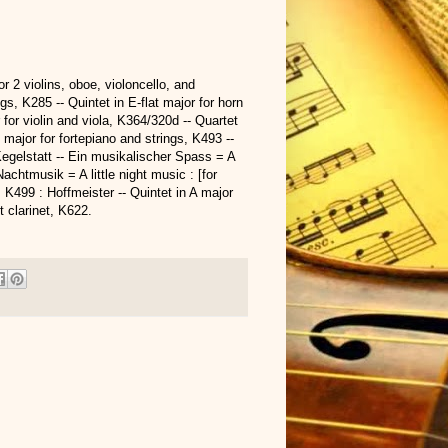
r 2 violins, oboe, violoncello, and
gs, K285 -- Quintet in E-flat major for horn
 for violin and viola, K364/320d -- Quartet
t major for fortepiano and strings, K493 --
: Kegelstatt -- Ein musikalischer Spass = A
Nachtmusik = A little night music : [for
, K499 : Hoffmeister -- Quintet in A major
t clarinet, K622.