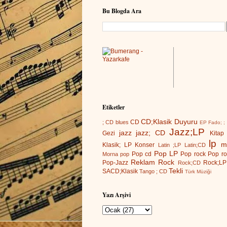
Bu Blogda Ara
Etiketler
CD;Klasik
Duyuru
CD
; CD
blues
EP
Fado; ;
Jazz;LP
jazz
jazz; CD
Gezi
Kitap
lp
m
Klasik; LP
Konser
Latin ;LP
Latin;CD
Pop LP
Pop cd
Pop rock
Pop ro
Morna
pop
Reklam
Rock
Pop-Jazz
Rock;LP
Rock;CD
Tekli
SACD;Klasik
Tango ; CD
Türk Müziği
Yazı Arşivi