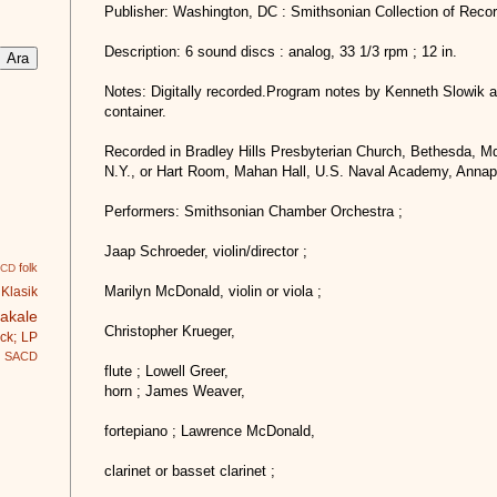
Publisher: Washington, DC : Smithsonian Collection of Recor
Description: 6 sound discs : analog, 33 1/3 rpm ; 12 in.
Notes: Digitally recorded.Program notes by Kenneth Slowik and 
container.
Recorded in Bradley Hills Presbyterian Church, Bethesda, Md
N.Y., or Hart Room, Mahan Hall, U.S. Naval Academy, Annap
Performers: Smithsonian Chamber Orchestra ;
Jaap Schroeder, violin/director ;
folk
 CD
Marilyn McDonald, violin or viola ;
Klasik
akale
Christopher Krueger,
ck; LP
SACD
flute ; Lowell Greer,
horn ; James Weaver,
fortepiano ; Lawrence McDonald,
clarinet or basset clarinet ;