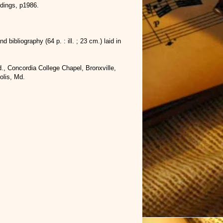
dings, p1986.
bibliography (64 p. : ill. ; 23 cm.) laid in
., Concordia College Chapel, Bronxville,
olis, Md.