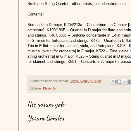
Smithson String Quartet ; other artists; period instruments.
Contents:
Serenade in D major, K204/213a -- Concertone : in C major [fo
orchestra], K190/186E -- Quartet in D major for flute and strin
and strings, K407/386c -- Sinfonia concertante in E-flat major
in G minor for fortepiano and strings, K478 -- Quartet in E-fla
Trio in E-flat major for clarinet, viola, and fortepiano, K498 
musical joke : [for orchestra] in F major, K522 -- Eine kleine 
string orchestra] in G major, K525 -- String quartet in D major
for clarinet and strings, K581 -- Concerto in A major for basse
Gönderen
bohlener
zaman:
Cuma, Ocak 09, 2009
Etiketler:
Klasik
,
lp
Hiç yorum yok:
Yorum Gönder