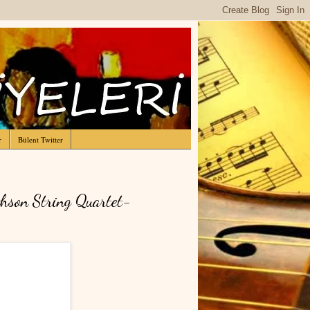
r
Bülent Twitter
hson String Quartet-