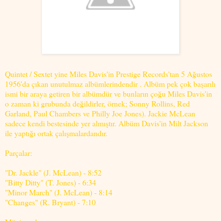
Quintet / Sextet yine Miles Davis'in Prestige Records'tan 5 Ağustos
1956'da çıkan unutulmaz albümlerindendir . Albüm pek çok başarılı
ismi bir araya getiren bir albümdür ve bunların çoğu Miles Davis'in
o zaman ki grubunda değildirler, örnek; Sonny Rollins, Red
Garland, Paul Chambers ve Philly Joe Jones). Jackie McLean
sadece kendi bestesinde yer almıştır. Albüm Davis'in Milt Jackson
ile yaptığı ortak çalışmalardandır.
Parçalar:
"Dr. Jackle" (J. McLean) - 8:52
"Bitty Ditty" (T. Jones) - 6:34
"Minor March" (J. McLean) - 8:14
"Changes" (R. Bryant) - 7:10