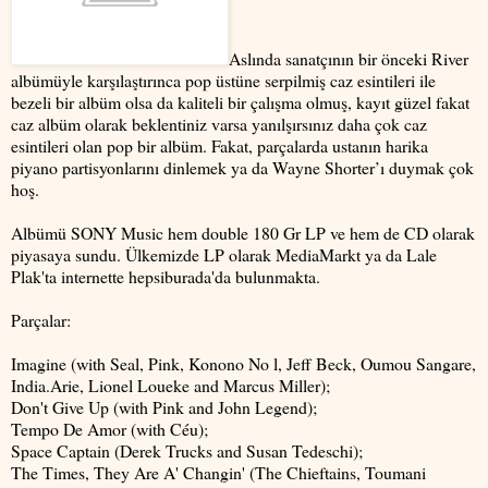
Aslında sanatçının bir önceki River
albümüyle karşılaştırınca pop üstüne serpilmiş caz esintileri ile
bezeli bir albüm olsa da kaliteli bir çalışma olmuş, kayıt güzel fakat
caz albüm olarak beklentiniz varsa yanılşırsınız daha çok caz
esintileri olan pop bir albüm. Fakat, parçalarda ustanın harika
piyano partisyonlarını dinlemek ya da Wayne Shorter’ı duymak çok
hoş.
Albümü SONY Music hem double 180 Gr LP ve hem de CD olarak
piyasaya sundu. Ülkemizde LP olarak MediaMarkt ya da Lale
Plak'ta internette hepsiburada'da bulunmakta.
Parçalar:
Imagine (with Seal, Pink, Konono No l, Jeff Beck, Oumou Sangare,
India.Arie, Lionel Loueke and Marcus Miller);
Don't Give Up (with Pink and John Legend);
Tempo De Amor (with Céu);
Space Captain (Derek Trucks and Susan Tedeschi);
The Times, They Are A' Changin' (The Chieftains, Toumani