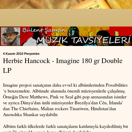
4 Kasım 2010 Perşembe
Herbie Hancock - Imagine 180 gr Double
LP
Imagine projesi sanatçının daha evvel ki albümlerinden Possibilities
‘e benzemekte. Albümde alanında önemli müzisyenlerle çalışılmış.
Örneğin Dave Matthews, Pink ve Seal gibi pop arenasından isimler
ve ayrıca Dünya’dan ünlü müzisyenler Brezilya’dan Céu, İrlanda’
dan The Chieftains, Malian rockers Tinariwen, Hindistan’dan
Anoushka Shankar sayılabilir.
Albüm farklı ülkelerde farklı sanatçıların katılımıyla kaydedilmiş bir
çeşit 21 yüzyılda sevgi, barış albümü denilebilir.