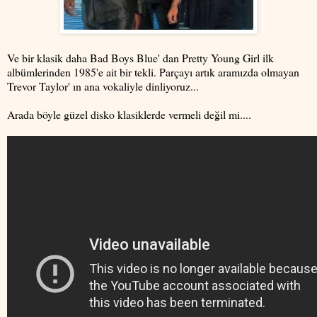
Ve bir klasik daha Bad Boys Blue' dan Pretty Young Girl ilk
albümlerinden 1985'e ait bir tekli. Parçayı artık aramızda olmayan
Trevor Taylor' ın ana vokaliyle dinliyoruz...
Arada böyle güzel disko klasiklerde vermeli değil mi....