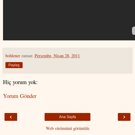
bohlener
zaman:
Perşembe, Nisan 28, 2011
Paylaş
Hiç yorum yok:
Yorum Gönder
‹
›
Ana Sayfa
Web sürümünü görüntüle