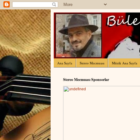
Ana Sayfa
Stereo Mecmuası
Müzik Ana Sayfa
Stereo Mecmuası Sponsorlar