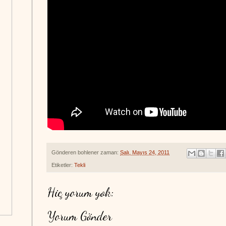
Gönderen
bohlener
zaman:
Salı, Mayıs 24, 2011
Etiketler:
Tekli
Hiç yorum yok:
Yorum Gönder