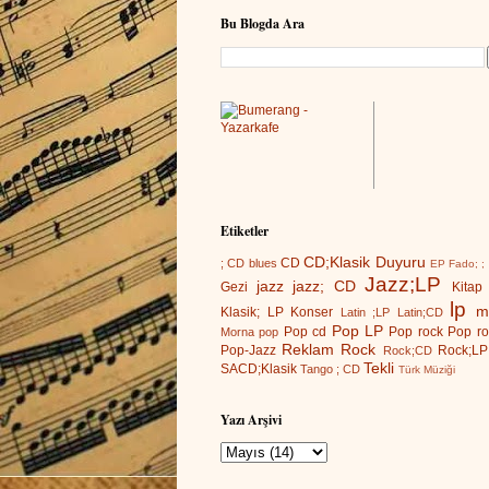
Bu Blogda Ara
Etiketler
CD;Klasik
Duyuru
CD
; CD
blues
EP
Fado; ;
Jazz;LP
jazz
jazz; CD
Gezi
Kitap
lp
m
Klasik; LP
Konser
Latin ;LP
Latin;CD
Pop LP
Pop cd
Pop rock
Pop ro
Morna
pop
Reklam
Rock
Pop-Jazz
Rock;LP
Rock;CD
Tekli
SACD;Klasik
Tango ; CD
Türk Müziği
Yazı Arşivi