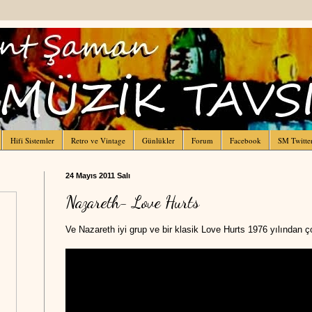
Hifi Sistemler
Retro ve Vintage
Günlükler
Forum
Facebook
SM Twitte
24 Mayıs 2011 Salı
Nazareth- Love Hurts
Ve Nazareth iyi grup ve bir klasik Love Hurts 1976 yılından ço