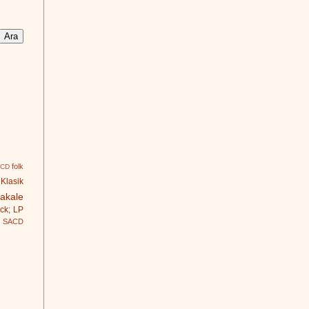
folk
 CD
Klasik
akale
ck; LP
SACD