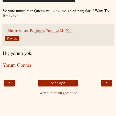
Ve yine unutulmaz Queen ve ilk aklıma gelen parçaları I Want To
Breakfree
bohlener
zaman:
Perşembe, Temmuz 21, 2011
Paylaş
Hiç yorum yok:
Yorum Gönder
‹
›
Ana Sayfa
Web sürümünü görüntüle