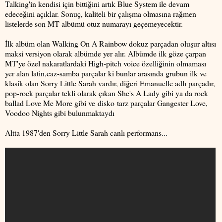
Talking'in kendisi için bittiğini artık Blue System ile devam
edeceğini açıklar. Sonuç, kaliteli bir çalışma olmasına rağmen
listelerde son MT albümü otuz numarayı geçemeyecektir.
İlk albüm olan Walking On A Rainbow dokuz parçadan oluşur altısı
maksi versiyon olarak albümde yer alır. Albümde ilk göze çarpan
MT'ye özel nakaratlardaki High-pitch voice özelliğinin olmaması
yer alan latin,caz-samba parçalar ki bunlar arasında grubun ilk ve
klasik olan Sorry Little Sarah vardır, diğeri Emanuelle adlı parçadır,
pop-rock parçalar tekli olarak çıkan She's A Lady gibi ya da rock
ballad Love Me More gibi ve disko tarz parçalar Gangester Love,
Voodoo Nights gibi bulunmaktaydı
Altta 1987'den Sorry Little Sarah canlı performans...