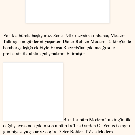
Ve ilk albümle başlıyoruz. Sene 1987 mevsim sonbahar, Modern
Talking son günlerini yaşarken Dieter Bohlen Modern Talking'te de
beraber çalıştığı ekibiyle Hansa Records'tan çıkaracağı solo
projesinin ilk albüm çalışmalarını bitirmiştir.
Bu ilk albüm Modern Talking'in ilk
dağılış evresinde çıkan son albüm In The Garden Of Venus ile aynı
gün piyasaya çıkar ve o gün Dieter Bohlen TV'de Modern