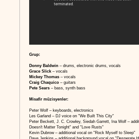
Grup:
Donny Baldwin
– drums, electronic drums, vocals
Grace Slick
– vocals
Mickey Thomas
– vocals
Craig Chaquico
– guitars
Pete Sears
– bass, synth bass
Misafir müzisyenler:
Peter Wolf – keyboards, electronics
Les Garland – DJ voice on "We Built This City"
Peter Beckett, J. C. Crowley, Siedah Garrett, Ina Wolf – ad
Doesn't Matter Tonight" and "Love Rusts"
Kevin Dubrow – additional vocal on "Rock Myself to Sleep"
Dave Jenkins – additional background vocal on "Desperate H