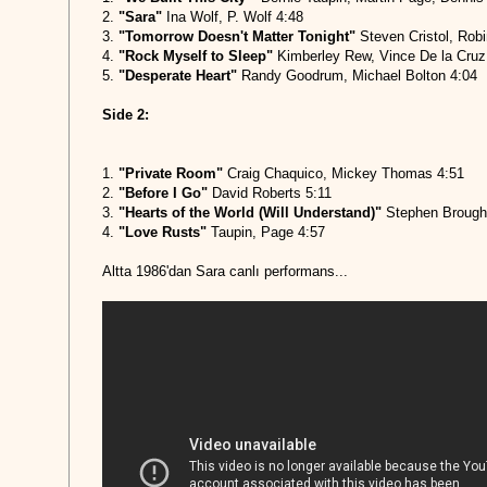
2.
"Sara"
Ina Wolf, P. Wolf 4:48
3.
"Tomorrow Doesn't Matter Tonight"
Steven Cristol, Robi
4.
"Rock Myself to Sleep"
Kimberley Rew, Vince De la Cruz
5.
"Desperate Heart"
Randy Goodrum, Michael Bolton 4:04
Side 2:
1.
"Private Room"
Craig Chaquico, Mickey Thomas 4:51
2.
"Before I Go"
David Roberts 5:11
3.
"Hearts of the World (Will Understand)"
Stephen Brought
4.
"Love Rusts"
Taupin, Page 4:57
Altta 1986'dan Sara canlı performans...