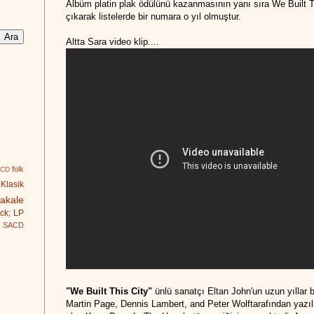
Albüm platin plak ödülünü kazanmasının yanı sıra We Built Th
çıkarak listelerde bir numara o yıl olmuştur.
Altta Sara video klip....
folk
 CD
Klasik
akale
ck; LP
SACD
"We Built This City"
ünlü sanatçı Eltan John'un uzun yıllar b
Martin Page, Dennis Lambert, and Peter Wolftarafından yazıl