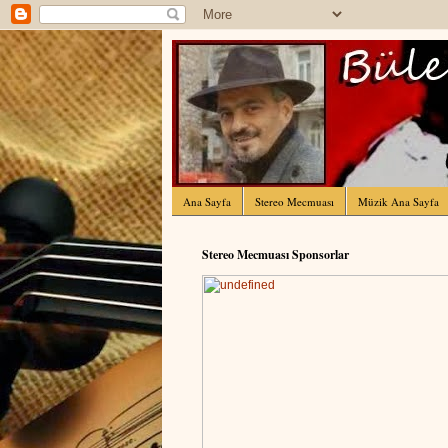
Ana Sayfa
Stereo Mecmuası
Müzik Ana Sayfa
Stereo Mecmuası Sponsorlar