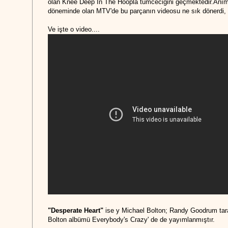
olan Knee Deep In The Hoopla tümceciğini geçmektedir.Anı
döneminde olan MTV'de bu parçanın videosu ne sık dönerdi, hey
Ve işte o video....
"Desperate Heart"
ise y Michael Bolton; Randy Goodrum tara
Bolton albümü Everybody's Crazy' de de yayımlanmıştır.