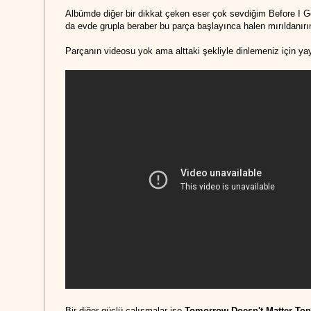
Albümde diğer bir dikkat çeken eser çok sevdiğim Before I 
da evde grupla beraber bu parça başlayınca halen mırıldanır
Parçanın videosu yok ama alttaki şekliyle dinlemeniz için y
Bir diğer güçlü çalışmalar ise
Tomorrow Doesn't Matter To