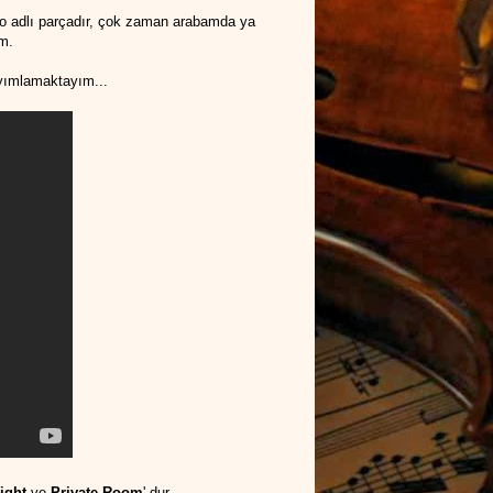
Go adlı parçadır, çok zaman arabamda ya
ım.
ayımlamaktayım...
night
ve
Private Room
' dur.