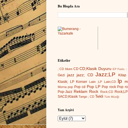
Bu Blogda Ara
Etiketler
CD;Klasik
Duyuru
CD
; CD
blues
EP
Fado; ;
Jazz;LP
jazz
jazz; CD
Gezi
Kitap
lp
m
Klasik; LP
Konser
Latin ;LP
Latin;CD
Pop LP
Pop cd
Pop rock
Pop ro
Morna
pop
Reklam
Rock
Pop-Jazz
Rock;LP
Rock;CD
Tekli
SACD;Klasik
Tango ; CD
Türk Müziği
Yazı Arşivi