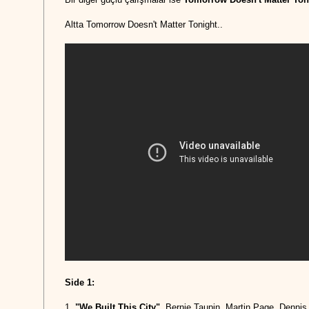
Altta Tomorrow Doesn't Matter Tonight..
Side 1:
1.
"We Built This City"
Bernie Taupin, Martin Page, Dennis