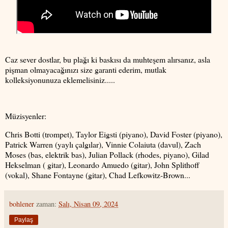
Caz sever dostlar, bu plağı ki baskısı da muhteşem alırsanız, asla
pişman olmayacağınızı size garanti ederim, mutlak
kolleksiyonunuza eklemelisiniz.....
Müzisyenler:
Chris Botti (trompet), Taylor Eigsti (piyano), David Foster (piyano),
Patrick Warren (yaylı çalgılar), Vinnie Colaiuta (davul), Zach
Moses (bas, elektrik bas), Julian Pollack (rhodes, piyano), Gilad
Hekselman ( gitar), Leonardo Amuedo (gitar), John Splithoff
(vokal), Shane Fontayne (gitar), Chad Lefkowitz-Brown...
bohlener
zaman:
Salı, Nisan 09, 2024
Paylaş