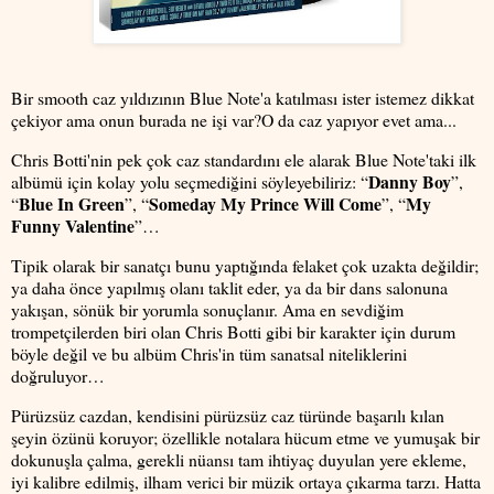
Bir smooth caz yıldızının Blue Note'a katılması ister istemez dikkat
çekiyor ama onun burada ne işi var?O da caz yapıyor evet ama...
Chris Botti'nin pek çok caz standardını ele alarak Blue Note'taki ilk
Danny Boy
albümü için kolay yolu seçmediğini söyleyebiliriz: “
”,
Blue In Green
Someday My Prince Will Come
My
“
”, “
”, “
Funny Valentine
”…
Tipik olarak bir sanatçı bunu yaptığında felaket çok uzakta değildir;
ya daha önce yapılmış olanı taklit eder, ya da bir dans salonuna
yakışan, sönük bir yorumla sonuçlanır. Ama en sevdiğim
trompetçilerden biri olan Chris Botti gibi bir karakter için durum
böyle değil ve bu albüm Chris'in tüm sanatsal niteliklerini
doğruluyor…
Pürüzsüz cazdan, kendisini pürüzsüz caz türünde başarılı kılan
şeyin özünü koruyor; özellikle notalara hücum etme ve yumuşak bir
dokunuşla çalma, gerekli nüansı tam ihtiyaç duyulan yere ekleme,
iyi kalibre edilmiş, ilham verici bir müzik ortaya çıkarma tarzı. Hatta