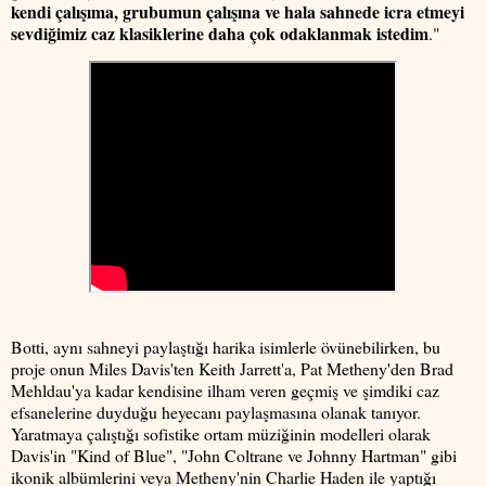
kendi çalışıma, grubumun çalışına ve hala sahnede icra etmeyi
sevdiğimiz caz klasiklerine daha çok odaklanmak istedim
."
Botti, aynı sahneyi paylaştığı harika isimlerle övünebilirken, bu
proje onun Miles Davis'ten Keith Jarrett'a, Pat Metheny'den Brad
Mehldau'ya kadar kendisine ilham veren geçmiş ve şimdiki caz
efsanelerine duyduğu heyecanı paylaşmasına olanak tanıyor.
Yaratmaya çalıştığı sofistike ortam müziğinin modelleri olarak
Davis'in "Kind of Blue", "John Coltrane ve Johnny Hartman" gibi
ikonik albümlerini veya Metheny'nin Charlie Haden ile yaptığı