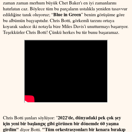
zaman zaman merhum büyük Chet Baker'ı en iyi zamanlarını
hatırlatan caz. Böylece tüm bu parçaların ustalıkla yeniden tasavvur
Blue in Green
edildiğine tanık oluyoruz; “
” benim görüşüme göre
bu albümün başyapıtıdır. Chris Botti, görkemli tarzını ortaya
koyarak sadece iki notayla bize Miles Davis'i unutturmayı başarıyor.
Teşekkürler Chris Botti! Çünkü herkes bu tür bunu başaramaz.
2022'de, dünyadaki pek çok şey
Chris Botti şunları söylüyor: "
için yeni bir başlangıç gibi görünen bir dönemde 60 yaşına
girdim"
"Tüm orkestrasyonları bir kenara bırakıp
diyor Botti.