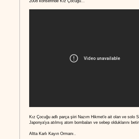
2008 konserinde Kız Çocuğu...
Kız Çocuğu adlı parça şiiri Nazım Hikmet'e ait olan ve solo 
Japonya'ya atılmış atom bombaları ve sebep olduklarını betim
Altta Karlı Kayın Ormanı..