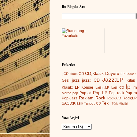
Bu Blogda Ara
Etiketler
CD;Klasik
Duyuru
CD
; CD
blues
EP
Fado; ;
Jazz;LP
jazz
jazz; CD
Gezi
Kitap
lp
m
Klasik; LP
Konser
Latin ;LP
Latin;CD
Pop LP
Pop cd
Pop rock
Pop ro
Morna
pop
Reklam
Rock
Pop-Jazz
Rock;LP
Rock;CD
Tekli
SACD;Klasik
Tango ; CD
Türk Müziği
Yazı Arşivi