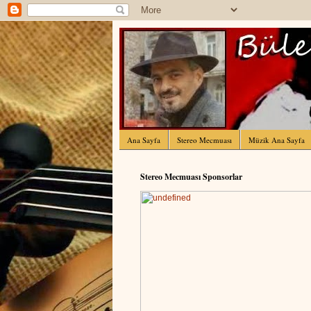
Ana Sayfa
Stereo Mecmuası
Müzik Ana Sayfa
Stereo Mecmuası Sponsorlar