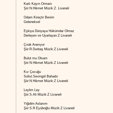
Karlı Kayın Ormanı
Şiir:N.Hikmet Müzik:Z. Livaneli
Odam Kireçtir Benim
Geleneksel
Eşkiya Dünyaya Hükümdar Olmaz
Derleyen ve Uyarlayan:Z.Livaneli
Çırak Aranıyor
Şiir:R.Durbaş Müzik:Z.Livaneli
Bulut mu Olsam
Şiir:N.Hikmet Müzik:Z Livaneli
Kız Çocuğu
Solist:Sevingül Bahadır
Şiir:N.Hikmet Müzik:Z Livaneli
Leylim Ley
Şiir:S.Ali Müzik:Z Livaneli
Yiğidim Aslanım
Şiir:S.R.Eyüboğlu Müzik:Z Livaneli