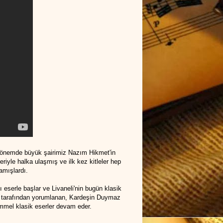
 dönemde büyük şairimiz Nazım Hikmet'in
leriyle halka ulaşmış ve ilk kez kitleler hep
amışlardı.
 eserle başlar ve Livaneli'nin bugün klasik
sı tarafından yorumlanan, Kardeşin Duymaz
mel klasik eserler devam eder.