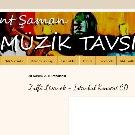
Hifi Sistemler
Retro ve Vintage
Günlükler
Forum
Facebook
SM Twitte
28 Kasım 2011 Pazartesi
Zülfü Livaneli - İstanbul Konseri CD