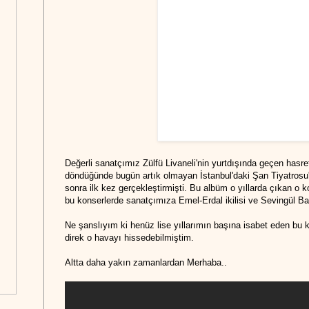
Değerli sanatçımız Zülfü Livaneli'nin yurtdışında geçen hasre
döndüğünde bugün artık olmayan İstanbul'daki Şan Tiyatrosu'
sonra ilk kez gerçekleştirmişti. Bu albüm o yıllarda çıkan o 
bu konserlerde sanatçımıza Emel-Erdal ikilisi ve Sevingül Bah
Ne şanslıyım ki henüz lise yıllarımın başına isabet eden bu k
direk o havayı hissedebilmiştim.
Altta daha yakın zamanlardan Merhaba..