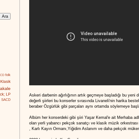
folk
 CD
Klasik
akale
ck; LP
Askeri darbenin ağırlığının artık geçmeye başladığı bu yeni
SACD
değerli şiirleri bu konserler sırasında Livaneli'nin harika beste
beraber Özgürlük gibi parçaları aynı ortamda söylemeye başl
Albüm her konserdeki gibi şiiri Yaşar Kemal'e ait Merhaba adlı
olan yerli yabancı pekçok sanatçı ve klasik müzik orkestra
, Karlı Kayın Ormanı,Yiğidim Aslanım ve daha pekçok mükem