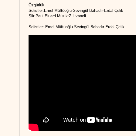
Özgürlük
Solistler:Emel Müftüoğlu-Sevingül Bahadır-Erdal Çelik
Şiir:Paul Eluard Müzik:Z.Livaneli
Solistler: Emel Müftüoğlu-Sevingül Bahadır-Erdal Çelik