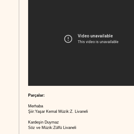
Parçalar:
Merhaba
Şiir:Yaşar Kemal Müzik:Z. Livaneli
Kardeşin Duymaz
Söz ve Müzik:Zülfü Livaneli