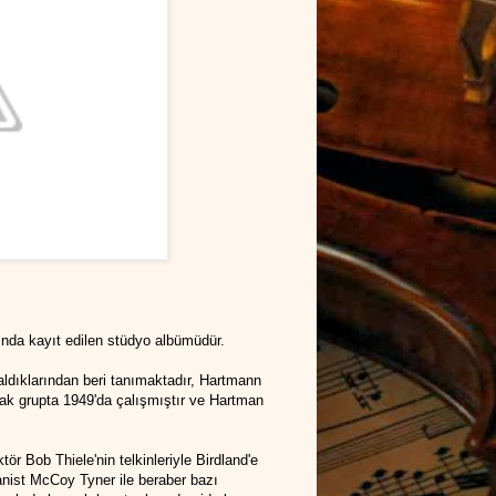
ında kayıt edilen stüdyo albümüdür.
 çaldıklarından beri tanımaktadır, Hartmann
rak grupta 1949'da çalışmıştır ve Hartman
 Bob Thiele'nin telkinleriyle Birdland'e
yanist McCoy Tyner ile beraber bazı