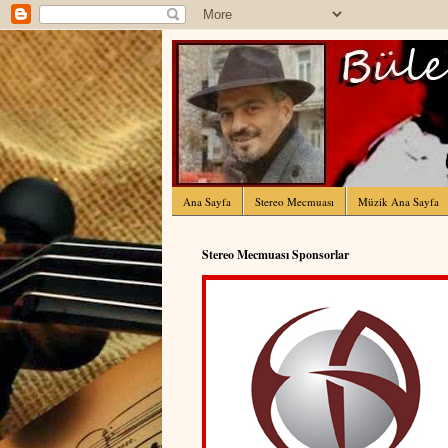
Ana Sayfa
Stereo Mecmuası
Müzik Ana Sayfa
Stereo Mecmuası Sponsorlar