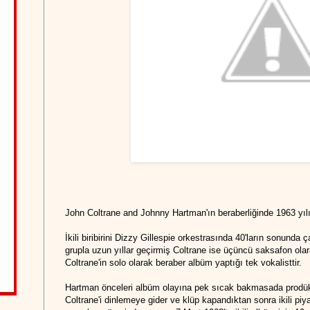
John Coltrane and Johnny Hartman'ın beraberliğinde 1963 yıl
İkili biribirini Dizzy Gillespie orkestrasında 40'ların sonunda
grupla uzun yıllar geçirmiş Coltrane ise üçüncü saksafon ola
Coltrane'in solo olarak beraber albüm yaptığı tek vokalisttir.
Hartman önceleri albüm olayına pek sıcak bakmasada prodüktör
Coltrane'i dinlemeye gider ve klüp kapandıktan sonra ikili pi