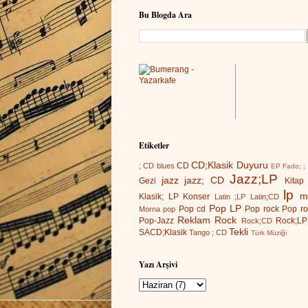
Bu Blogda Ara
Etiketler
CD;Klasik
Duyuru
CD
; CD
blues
EP
Fado; ;
Jazz;LP
jazz
jazz; CD
Gezi
Kitap
lp
m
Klasik; LP
Konser
Latin ;LP
Latin;CD
Pop LP
Pop cd
Pop rock
Pop ro
Morna
pop
Reklam
Rock
Pop-Jazz
Rock;LP
Rock;CD
Tekli
SACD;Klasik
Tango ; CD
Türk Müziği
Yazı Arşivi