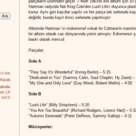
parçaların üzerinden geçer. 7 Mart 1963'te ikili albüm için 10 
Hartman radyoda Nat King Cole'den Lush Life'ı duyunca planla
konur. Aynı gün kayıtlar yapılır ve her parça tek seferede kay
değildir, bunda kayıt ikinci seferede yapılmıştır
Albümde Hartman 'ın mükemmel vokali ile Coltrane'in inanılm
bir albüm olarak caz dünyasında yerini almıştır. Edinmenizi 
baskı olarak mevcut
Parçalar:
Side A
"They Say It's Wonderful" (Irving Berlin) – 5:15
folk
 CD
"Dedicated to You" (Sammy Cahn, Saul Chaplin, Hy Zaret) –
Klasik
"My One and Only Love" (Guy Wood, Robert Mellin) – 4:50
akale
ck; LP
Side B
SACD
"Lush Life" (Billy Strayhorn) – 5:20
"You Are Too Beautiful" (Richard Rodgers, Lorenz Hart) – 5:3
"Autumn Serenade" (Peter DeRose, Sammy Gallop) – 4:11
Müzisyenler: