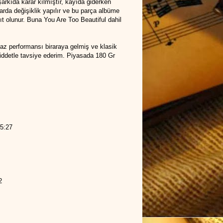
şarkıda karar kılmıştır, kayıda giderken
rda değişiklik yapılır ve bu parça albüme
ıt olunur. Buna You Are Too Beautiful dahil
az performansı biraraya gelmiş ve klasik
şiddetle tavsiye ederim. Piyasada 180 Gr
 5:27
2