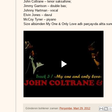
John Coltrane – tenor saksafone;
Jimmy Garrison – double bas;
Johnny Hartman - vocal
Elvin Jones – davul
McCoy Tyner – piyano
Size albümden My One & Only Love adlı parçayıda altta su
Gönderen
bohlener
zaman:
Perşembe, Mart 29, 2012