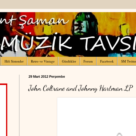
Hifi Sistemler
Retro ve Vintage
Günlükler
Forum
Facebook
SM Twitte
29 Mart 2012 Perşembe
John Coltrane and Johnny Hartman LP